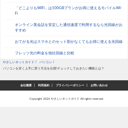
「どこよりもWiFi」は100GBプランがお得に使えるモバイルWi-
Fi
オンライン英会話を安定した通信速度で利用するなら光回線がお
すすめ
おてがる光はスマホとのセット割がなくてもお得に使える光回線
フレッツ光の料金を他社回線と比較
やさしいネットガイド
/
パソコン
/
パソコンを安く上手に買う方法を伝授!チェックしておきたい機能とは？
会社概要
利用規約
プライバシーポリシー
お問い合わせ
Copyright 2026
やさしいネットガイド
All rights reserved.