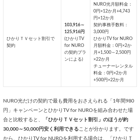
NURO光月額料金：
0円×12か月+4,743
円×12か月
103,916～
契約事務手数料：
125,916円
3,000円
ひかりＴＶセット割引で
(ひかりTV
ひかりTV for NURO
契約
for NURO
月額料金：0円×2か
の契約プラ
月+1,500～2,500円
ンによる)
×22か月
チューナーレンタル
料金：0円×2か月
+500円×22か月
NURO光だけの契約で最も費用をおさえられる「1年間980
円」キャンペーンとひかりTV for NUROを組み合わせた場
合と比較すると、
「ひかりＴＶセット割引」のほうが約
30,000～50,000円安く利用できる
ことが分かります。です
から、ひかりTV for NUROを利用する場合は、「ひかりＴ