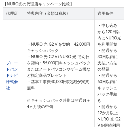
【NURO光の代理店キャンペーン比較】
代理店
特典内容（金額は税抜)
適用条件
・申し込み
から120日以
内にNURO光
・NURO 光 G2 V を契約：42,000円
を利用開始
キャッシュバック
・開通から
・NURO 光 G2 V+NURO 光 でんわ
30日以内に
ブロー
を契約：55,000円キャッシュバック
支払い方法
ドバン
またはノートパソコンやゲーム機な
の登録
ドナビ
ど指定商品プレゼント
・開通から
株式会
・基本工事費40,000円(税抜)が実質
60日以内に
社
無料
キャッシュ
バック手続
※キャッシュバック時期は開通月＋
き
4ヵ月後の中旬
・開通から
12か月以上
NURO 光 G2
Vを継続利用