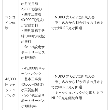
か月間月額
2,980円(税抜)
・基本工事費
ワンコ
・NURO 光 G2 Vに新規入会
40,000円(税抜)
イン体
・申し込みから12か月後の月末ま
が実質無料
験
でにNURO光が開通
・契約事務手数
料3,000円(税抜)
が無料
・So-net設定サ
ポートサービス
が1回無料
・43,000円キャ
ッシュバック
・NURO 光 G2 Vに新規入会
43,000
・基本工事費
・申し込みから12か月後の月末ま
円キャ
40,000円(税抜)
でにNURO光が開通
ッシュ
が実質無料
・キャッシュバック受け取りまで
バック
・So-net設定サ
NURO光を継続利用
ポートサービス
が1回無料