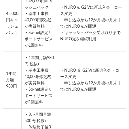
・45,000円キャ
ッシュバック
・NURO光 G2 Vに新規入会・コー
45,000
・基本工事費
ス変更
円キャ
40,000円(税抜)
・申し込みから12か月後の月末ま
ッシュ
が実質無料
でにNURO光が開通
バック
・So-net設定サ
・キャッシュバック受け取りまで
ポートサービス
NURO光を継続利用
が1回無料
・1年間月額980
円(税抜)
・基本工事費
・NURO 光 G2 Vに新規入会・コ
1年間
40,000円(税抜)
ース変更
月額
が実質無料
・申し込みから12か月後の月末ま
980円
・So-net設定サ
でにNURO光が開通
ポートサービス
が1回無料
・3か月間月額
500円(税抜)
・体験終了後3