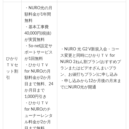
・NURO光の月
額料金が1年間
無料
・基本工事費
40,000円(税抜)
が実質無料
・So-net設定サ
・NURO 光 G2 V新規入会・コー
ポートサービス
ス変更と同時にひかりＴＶ for
ひかり
が1回無料
NURO 2ねん割プラン(おすすめプ
ＴＶセ
・ひかりＴＶ
ランまたはビデオざんまいプラ
ット割
for NUROの月
ン、お値打ちプラン)に申し込み
引
額料金が2か月
・申し込みから12か月後の月末ま
目まで無料、24
でにNURO光が開通
か月目まで
1,000円引き
・ひかりＴＶ
for NUROのチ
ューナーレンタ
ル料金が2か月
目まで無料