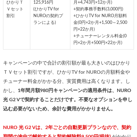
ひかりＴ
125,916円
月+4,743円×12か月)
Ｖセット
(ひかりTV for
+契約事務手数料(3,000円)
割引
NUROの契約プ
+ひかりTV for NURO月額料
ランによる)
金(0円×2か月+1,500～2,500
円×22か月)
+チューナーレンタル料金(0
円×2か月+500円×22か月)
キャンペーンの中で合計の割引額が最も大きいのはひかり
ＴＶセット割引ですが、ひかりTV for NUROの月額料金や
チューナー料金がかかる分、実質費用は高くなります。し
かし、
1年間月額980円キャンペーンの適用条件は、NURO
光 G2 Vで契約することだけです。不要なオプションを申し
込む必要がないため、余計な費用がかかりません。
NURO 光 G2 Vは、2年ごとの自動更新プランなので、契約
期間の途中で解約すると契約解除料9,500円(税抜)
がかかり