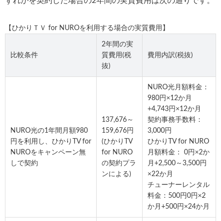
ずれかを契約した場合の2年間の実質費用は次の通りです。
【ひかりＴＶ for NUROを利用する場合の実質費用】
2年間の実
比較条件
質費用(税
費用内訳(税抜)
抜)
NURO光月額料金：
980円×12か月
+4,743円×12か月
137,676～
契約事務手数料：
NURO光の1年間月額980
159,676円
3,000円
円を利用し、ひかりTV for
(ひかりTV
ひかりTV for NURO
NUROをキャンペーン無
for NURO
月額料金： 0円×2か
しで契約
の契約プラ
月+2,500～3,500円
ンによる)
×22か月
チューナーレンタル
料金：500円0円×2
か月+500円×24か月