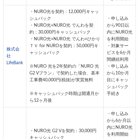
・NURO光を契約：12,000円キャッ
シュバック
・申し込み
・NURO光+NURO光 でんわを契
から90日以
約：30,000円キャッシュバック
内にNURO光
・NURO光+NURO光 でんわ+ひかり
を利用開始
ＴＶ for NUROを契約：50,000円キ
・対象サー
株式会
ャッシュバック
ビスを6か月
社
間継続利用
LifeBank
※NURO 光を2年契約の「NURO 光
・申し込み
G2 Vプラン」で契約した場合、基本
から10か月
工事費40,000円(税抜)が実質無料
目にキャッ
シュバック
※キャッシュバック時期は開通月か
手続き
ら12ヶ月後
・申し込み
から6か月以
内にNURO光
・NURO光 G2 Vを契約：30,000円
を利用開始
キャッシュバック