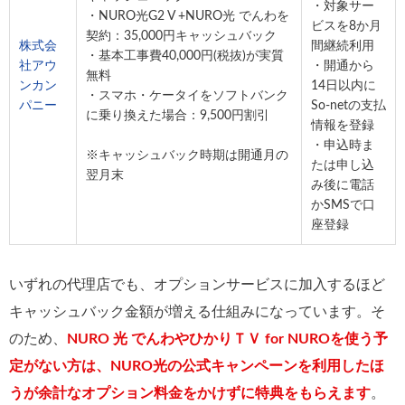
・対象サー
・NURO光G2 V +NURO光 でんわを
ビスを8か月
契約：35,000円キャッシュバック
株式会
間継続利用
・基本工事費40,000円(税抜)が実質
社アウ
・開通から
無料
ンカン
14日以内に
・スマホ・ケータイをソフトバンク
パニー
So-netの支払
に乗り換えた場合：9,500円割引
情報を登録
・申込時ま
※キャッシュバック時期は開通月の
たは申し込
翌月末
み後に電話
かSMSで口
座登録
いずれの代理店でも、オプションサービスに加入するほど
キャッシュバック金額が増える仕組みになっています。そ
のため、
NURO 光 でんわやひかりＴＶ for NUROを使う予
定がない方は、NURO光の公式キャンペーンを利用したほ
うが余計なオプション料金をかけずに特典をもらえます
。