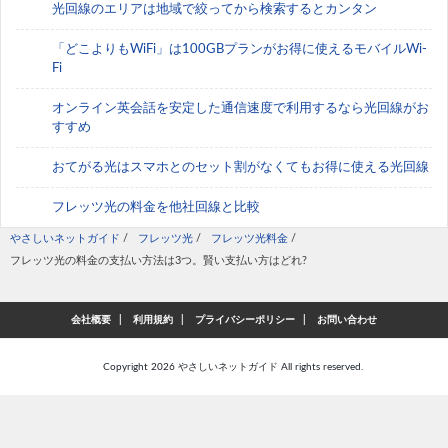
光回線のエリアは地域で絞ってから検索するとカンタン
「どこよりもWiFi」は100GBプランがお得に使えるモバイルWi-
Fi
オンライン英会話を安定した通信速度で利用するなら光回線がお
すすめ
おてがる光はスマホとのセット割がなくてもお得に使える光回線
フレッツ光の料金を他社回線と比較
やさしいネットガイド
/
フレッツ光
/
フレッツ光料金
/
フレッツ光の料金の支払い方法は3つ。賢い支払い方はどれ?
会社概要
利用規約
プライバシーポリシー
お問い合わせ
Copyright 2026
やさしいネットガイド
All rights reserved.