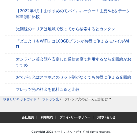
【2022年4月】おすすめのモバイルルーター！主要6社をデータ
容量別に比較
光回線のエリアは地域で絞ってから検索するとカンタン
「どこよりもWiFi」は100GBプランがお得に使えるモバイルWi-
Fi
オンライン英会話を安定した通信速度で利用するなら光回線がお
すすめ
おてがる光はスマホとのセット割がなくてもお得に使える光回線
フレッツ光の料金を他社回線と比較
やさしいネットガイド
/
フレッツ光
/
フレッツ光のどーんと割とは？
会社概要
利用規約
プライバシーポリシー
お問い合わせ
Copyright 2026
やさしいネットガイド
All rights reserved.