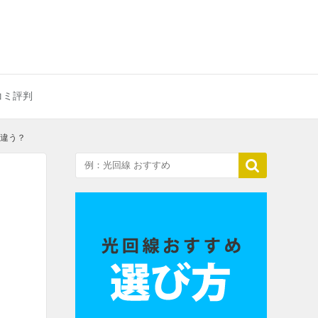
コミ評判
う違う？
