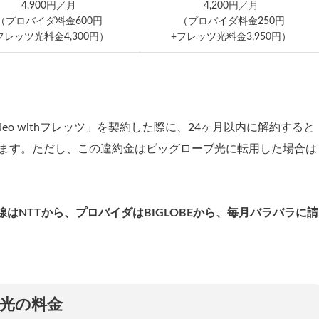
4,900円／月
4,200円／月
（プロバイダ料金600円
（プロバイダ料金250円
フレッツ光料金4,300円）
+フレッツ光料金3,950円）
クNeo withフレッツ」を契約した際に、24ヶ月以内に解約すると
されます。ただし、この違約金はビッグローブ光に転用した場合は
線はNTTから、プロバイダはBIGLOBEから、毎月バラバラに請
光の料金