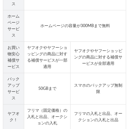
ス
ホーム
ページ
ホームページの容量が300MBまで無料
サービ
ス
お買い
ヤフオクやヤフーショ
ヤフオクやヤフーショッピ
物安心
ッピングの商品に対す
ングの商品に対する補償サ
補償サ
る補償サービスが一部
ービスが全部適用
ービス
適用
バック
アップ
スマホのバックアップ無制
50GBまで
サービ
限
ス
フリマ（固定価格）の
ヤフオ
フリマの入札と出品、オー
入札と出品、オークシ
ク！
クションの入札と出品
ョンの入札