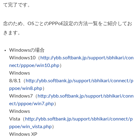
て完了です。
念のため、OSごとのPPPoE設定の方法一覧をご紹介してお
きます。
Windowsの場合
Windows10（
http://ybb.softbank.jp/support/sbhikari/con
nect/pppoe/win10.php
）
Windows
8/8.1（
http://ybb.softbank.jp/support/sbhikari/connect/p
ppoe/win8.php
）
Windows7（
http://ybb.softbank.jp/support/sbhikari/conn
ect/pppoe/win7.php
）
Windows
Vista（
http://ybb.softbank.jp/support/sbhikari/connect/p
ppoe/win_vista.php
）
Windows XP